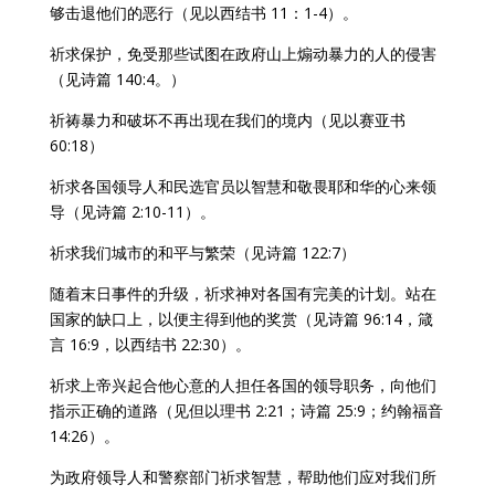
够击退他们的恶行（见以西结书 11：1-4）。
祈求保护，免受那些试图在政府山上煽动暴力的人的侵害
（见诗篇 140:4。）
祈祷暴力和破坏不再出现在我们的境内（见以赛亚书
60:18）
祈求各国领导人和民选官员以智慧和敬畏耶和华的心来领
导（见诗篇 2:10-11）。
祈求我们城市的和平与繁荣（见诗篇 122:7）
随着末日事件的升级，祈求神对各国有完美的计划。站在
国家的缺口上，以便主得到他的奖赏（见诗篇 96:14，箴
言 16:9，以西结书 22:30）。
祈求上帝兴起合他心意的人担任各国的领导职务，向他们
指示正确的道路（见但以理书 2:21；诗篇 25:9；约翰福音
14:26）。
为政府领导人和警察部门祈求智慧，帮助他们应对我们所