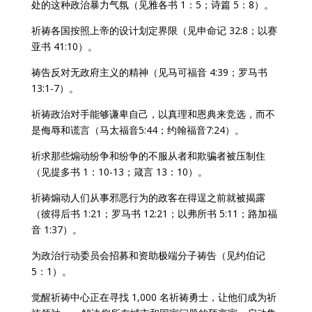
处的这种政治暴力气氛（见雅各书 1：5；诗篇 5：8）。
祈祷各国按照上帝的设计划定界限（见申命记 32:8；以赛
亚书 41:10）。
祷告反对无政府主义的精神（见马可福音 4:39；罗马书
13:1-7）。
祈祷政治对手能够谦卑自己，以真理和恩典来竞选，而不
是侮辱和谎言（马太福音5:44；约翰福音7:24）。
祈求那些煽动纷争和纷争的不服从者和欺骗者被压制住
（见提多书 1：10-13；箴言 13：10）。
祈祷煽动人们从事邪恶行为的政客在得逞之前就被揭露
（彼得后书 1:21；罗马书 12:21；以弗所书 5:11；路加福
音 1:37）。
为政治行动委员会招募和资助极端分子祷告（见约伯记
5：1）。
觉醒祈祷中心正在寻找 1,000 名祈祷勇士，让他们成为祈