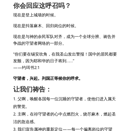
你会回应这呼召吗？
现在是登上城墙的时候。
现在是抖落麻木、回归岗位的时候。
现在是与神的余民军队对齐，成为一个全球分辨、祷告并
争战的守望者网络的一部分。
“你们要在锡安吹角，在我圣山发出警报！国中的居民都要
发颤，因为耶和华的日子将到……”
——约珥书2:1
守望者，兴起。列国正等候你的呼求。
让我们祷告：
父啊，唤醒各国每一位沉睡的守望者，使他们进入属天
的警觉。
主啊，在祢守望者的心中点燃烈火，烧尽麻木，燃起圣
洁的急迫感。
我们宣告属神的重新定位——每一个偏离岗位的守望