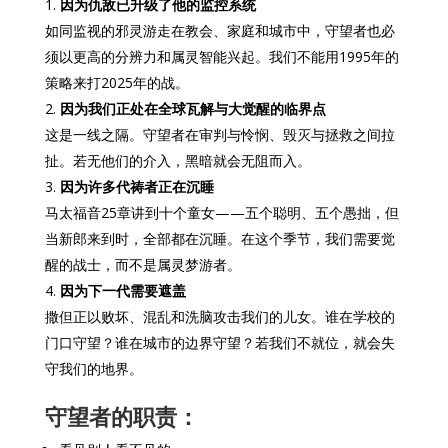
因为仇敌已升级了他的监控系统
如同监视的邪灵游走在教会、家庭和城市中，守望者也必
须以更高的分辨力和属灵智能兴起。我们不能用1995年的
策略来打2025年的战。
因为我们正处在全球瓦解与大觉醒的临界点
这是一线之隔。守望者在审判与怜悯、毁灭与拯救之间拉
扯。若无他们的介入，黑暗就会无阻而入。
因为许多代祷者正在沉睡
马太福音25章讲到十个童女——五个聪明、五个愚拙，但
当新郎来到时，全部都在沉睡。在这个季节，我们需要觉
醒的战士，而不是属灵梦游者。
因为下一代需要遮盖
撒但正以败坏、混乱和洗脑攻击我们的儿女。谁在学校的
门口守望？谁在城市的边界守望？若我们不就位，就会失
守我们的地界。
守望者的职责：