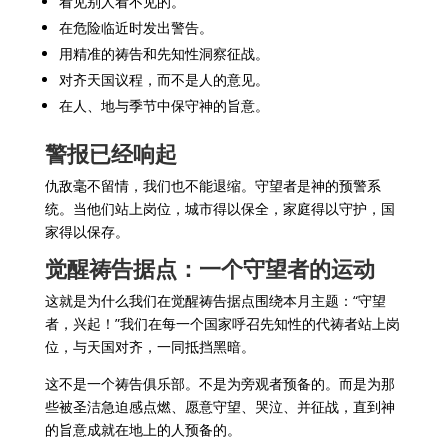
看见别人看不见的。
在危险临近时发出警告。
用精准的祷告和先知性洞察征战。
对齐天国议程，而不是人的意见。
在人、地与季节中保守神的旨意。
警报已经响起
仇敌毫不留情，我们也不能退缩。守望者是神的预警系
统。当他们站上岗位，城市得以保全，家庭得以守护，国
家得以保存。
觉醒祷告据点：一个守望者的运动
这就是为什么我们在觉醒祷告据点围绕本月主题：“守望
者，兴起！”我们在每一个国家呼召先知性的代祷者站上岗
位，与天国对齐，一同抵挡黑暗。
这不是一个祷告俱乐部。不是为旁观者预备的。而是为那
些被圣洁急迫感点燃、愿意守望、哭泣、并征战，直到神
的旨意成就在地上的人预备的。