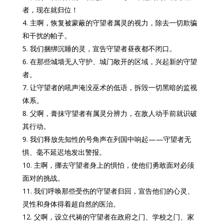
者，现在就归位！
主啊，恢复被蒙蔽的守望者属灵的视力，除去一切欺骗
和干扰的帕子。
我们捆绑沉睡的灵，宣告守望者昼夜都不闭口。
在那些城墙无人守护、城门敞开的区域，兴起新的守望
者。
让守望者的吼声淹没巫术的低语，拆毁一切黑暗的监视
体系。
父啊，膏抹守望者有属灵分辨力，在敌人动手前就识破
其行动。
我们释放先知性的号角声在列国中响起——守望者无
惧、毫不延迟地发出警报。
主啊，挪去守望者身上的惧怕，使他们勇敢面对必须
面对的挑战。
我们呼唤那些受伤的守望者归回，宣告他们的心灵、
灵性和身体得着超自然的医治。
父啊，设立代祷的守望者在政府之门、学校之门、家