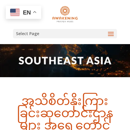
EN
Select Page
အသိစိတ်နိုးကြား
ခြင်းဆုတောင်းဌာန
များ အရှေ့တောင်