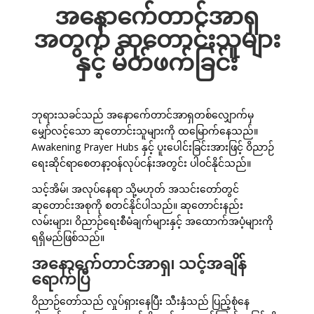
အနောက်ေတာင်အာရှ
အတွက် ဆုတောင်းသူများ
နှင့် မိတ်ဖက်ခြင်း
ဘုရားသခင်သည် အနောက်ေတာင်အာရှတစ်လျှောက်မှ
မျှော်လင့်သော ဆုတောင်းသူများကို ထမြောက်နေသည်။
Awakening Prayer Hubs နှင့် ပူးပေါင်းခြင်းအားဖြင့် ဝိညာဉ်
ရေးဆိုင်ရာစေတနာ့ဝန်လုပ်ငန်းအတွင်း ပါဝင်နိုင်သည်။
သင့်အိမ်၊ အလုပ်နေရာ သို့မဟုတ် အသင်းတော်တွင်
ဆုတောင်းအစုကို စတင်နိုင်ပါသည်။ ဆုတောင်းနည်း
လမ်းများ၊ ဝိညာဉ်ရေးစီမံချက်များနှင့် အထောက်အပံ့များကို
ရရှိမည်ဖြစ်သည်။
အနောက်ေတာင်အာရှ၊ သင့်အချိန်
ရောက်ပြီ
ဝိညာဉ်တော်သည် လှုပ်ရှားနေပြီး သီးနှံသည် ပြည့်စုံနေ