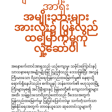
အာရှး
အမျိုးသားများ
အားလုံး၌ ပြန်လည်
ထမြောက်မှုကို
လှုံ့ဆော်ပါ
အနောက်ေတာင်အာရှသည် ယဉ်ကျေးမှု၊ သမိုင်းကြောင်းနှင့်
သာသနာရေးအမျိုးမျိုးဖြင့် ပြည့်စုံသည့် ဒေသဖြစ်ပြီး အလွန်
ကြီးမားသော ဝိညာဉ်ရေးပြန်လည်ထမြောက်မှု၏ နေရာသို့
ရောက်ရှိနေပါသည်။ စင်္ကာပူနှင့် ဘန်ကောက်၏ ဗဟုသုတမြို့
ကြီးများမှစ၍ အင်ဒိုနီးရှားနှင့် မြန်မာတို့၏ ကျေးလက်ရွာများ
အထိ၊ သန့်ရှင်းသောဝိညာဉ်တော်သည် ဒီဒေသအတွက်
ပြန်လည်ထမြောက်မှု၊ ပြုပြင်ပြောင်းလဲမှု၊ သက်တံ့သက်သာ
ဖြစ်နိုင်ရေးအတွက် တာဝန်ယူသော ဆုတောင်းသူများကို