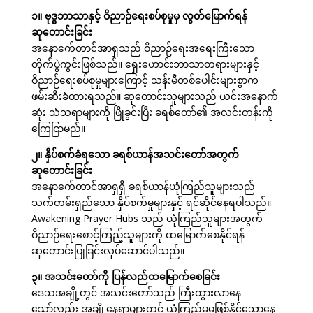
၁။ ဗုဒ္ဓဘာသာနှင့် ဝိညာဉ်ရေးစပ်စုမှုမှ လွတ်မြောက်ရန်
ဆုတောင်းခြင်း
အနောက်ေတာင်အာရှသည် ဝိညာဉ်ရေးအရေးကြီးသော
တိုက်ပွဲကွင်းဖြစ်သည်။ ရှေးဟောင်းဘာသာတရားများနှင့်
ဝိညာဉ်ရေးစပ်စုမှုများကြောင့် သန်းမီတစ်ပေါင်းများစွာက
ဖမ်းဆီးခံထားရသည်။ ဆုတောင်းသူများသည် ယင်းအနောက်
ဆုံး သံသရာများကို ဖြိုခွင်းပြီး ခရစ်တော်၏ အလင်းတန်းကို
ကြေငြာမည်။
၂။ နှိပ်စက်ခံရသော ခရစ်ယာန်အသင်းတော်အတွက်
ဆုတောင်းခြင်း
အနောက်ေတာင်အာရှရှိ ခရစ်ယာန်ယုံကြည်သူများသည်
သက်တမ်းရှည်သော နှိပ်စက်မှုများနှင့် ရင်ဆိုင်နေရပါသည်။
Awakening Prayer Hubs သည် ယုံကြည်သူများအတွက်
ဝိညာဉ်ရေးစောင့်ကြည့်သူများကို ထမြောက်စေနိုင်ရန်
ဆုတောင်းပြုခြင်းလုပ်ဆောင်ပါသည်။
၃။ အသင်းတော်ကို ပြန်လည်ထမြောက်စေခြင်း
ဒေသအချို့တွင် အသင်းတော်သည် ကြီးထွားလာနေ
သော်လည်း အချို့နေရာများတွင် ယုံကြည်မှုမဖြစ်နိုင်သောနေ