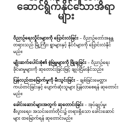
ဆောင်ရွက်နိုင်သောအရာ
များ
ဝိညာဉ်ရေးလှိုင်းများကို ပြောင်းလဲခြင်း
– ဝိညာဉ်တော်အနန္တ
တရားသည် မြို့ကြီး၊ ရွာများနှင့် နိုင်ငံများကို ပြောင်းလဲနိုင်
မည်။
မျိုးဆက်ပေါင်းစုံ၏ စွဲမြဲမှုများကို ဖြိုချခြင်း
– ဝိညာဉ်ရေး
ခိုင်မာမှုများကို ဆုတောင်းခြင်းဖြင့် ချုပ်ငြိမ်းနိုင်သည်။
ပြန်လည်ထမြောက်မှုကို မီးသွင်းခြင်း
– ချစ်ခြင်းမေတ္တာ၊
ကယ်တင်ခြင်းနှင့် ပျောက်ဆုံးသူများ ပြန်လာစေရန် ဆုတောင်း
မည်။
ခေါင်းဆောင်များအတွက် ဆုတောင်းခြင်း
– အုပ်ချုပ်မှု၊
စီးပွားရေး၊ အသင်းတော်တိုင်း၌ တရားရှိသော ခေါင်းဆောင်
များ ထမြောက်ရန် ဆုတောင်းမည်။