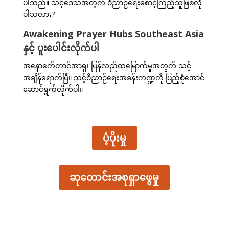
ပါသည်။ သင့်ဒေသအတွက် ဝိညာဉ်ရေးစောင့်ကြည့်သူဖြစ်လို
ပါသလား?
Awakening Prayer Hubs Southeast Asia
နှင့် ပူးပေါင်းလိုက်ပါ
အနောက်ေတာင်အာရှ၊ ပြန်လည်ထမြောက်မှုအတွက် သင့်
အချိန်ရောက်ပြီ။ သင့်ဝိညာဉ်ရေးအခန်းကဏ္ဍကို ပြည့်စုံအောင်
ဆောင်ရွက်လိုက်ပါ။
ပံ့ပိုးမှု
ဆုတောင်းအစုရှာဖွေမှု