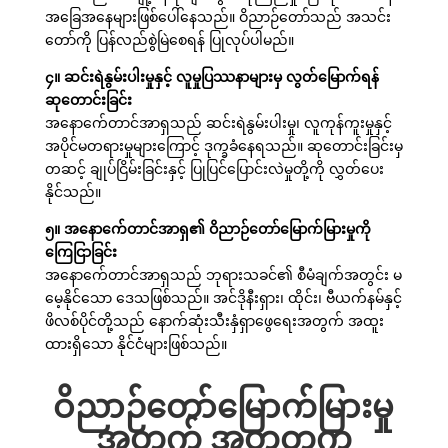
အခြေအနေများဖြစ်ပေါ်နေသည်။ ဝိညာဉ်တော်သည် အသင်း
တော်ကို ပြန်လည်စွဲမြဲစေရန် ပြုလုပ်ပါမည်။
၄။ ဆင်းရဲနွမ်းပါးမှုနှင့် လူမှုပြဿနာများမှ လွတ်မြောက်ရန်
ဆုတောင်းခြင်း
အနောက်ေတာင်အာရှသည် ဆင်းရဲနွမ်းပါးမှု၊ လူကုန်ကူးမှုနှင့်
အပိုင်မတရားမှုများကြောင့် ဒုက္ခခံနေရသည်။ ဆုတောင်းခြင်းမှ
တဆင့် ချုပ်ငြိမ်းခြင်းနှင့် ပြုပြင်ပြောင်းလဲမှုတို့ကို လွှတ်ပေး
နိုင်သည်။
၅။ အနောက်ေတာင်အာရှ၏ ဝိညာဉ်တော်မြောက်မြားမှုကို
ကြေငြာခြင်း
အနောက်ေတာင်အာရှသည် ဘုရားသခင်၏ စီမံချက်အတွင်း မ
မေ့နိုင်သော ဒေသဖြစ်သည်။ အင်ဒိုနီးရှား၊ ထိုင်း၊ ဗီယက်နမ်နှင့်
ဖိလစ်ပိုင်တို့သည် နောက်ဆုံးသီးနှံရှာဖွေရေးအတွက် အထူး
ထားရှိသော နိုင်ငံများဖြစ်သည်။
ဝိညာဉ်တော်မြောက်မြားမှု
အတွက် အတူတကွ