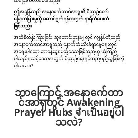
ထမြောက်လာစေပါသည်။
ဤအချိန်သည် အနောက်ေတာင်အာရှ၏ ဝိညာဉ်တော်
မြောက်မြားမှုကို ဆောင်ရွက်ရန်အတွက် နာရီသံပေးသံ
ဖြစ်သည်။
အသိစိတ်နိုးကြားခြင်း ဆုတောင်းဌာနမျ တွင် ကျွန်ုပ်တို့သည်
အနောက်ေတာင်အာရှသည် နောက်ဆုံးသီးနှံရှာဖွေရေးတွင်
အရေးပါသော တာဝန်ယူရမည့်ဒေသဖြစ်သည်ဟု ယုံကြည်
ပါသည်။ သင့်ဒေသအတွက် ဝိညာဉ်ရေးရပ်တည်မည့်သူဖြစ်လို
ပါသလား?
ဘာကြောင့် အနောက်ေတာ
င်အာရှတွင် Awakening
Prayer Hubs จำเป็นอยู่ပါ
သလဲ?