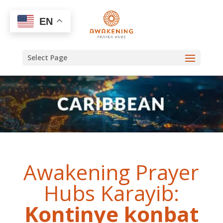
EN
Select Page
Awakening Prayer
Hubs Karayib:
Kontinye konbat