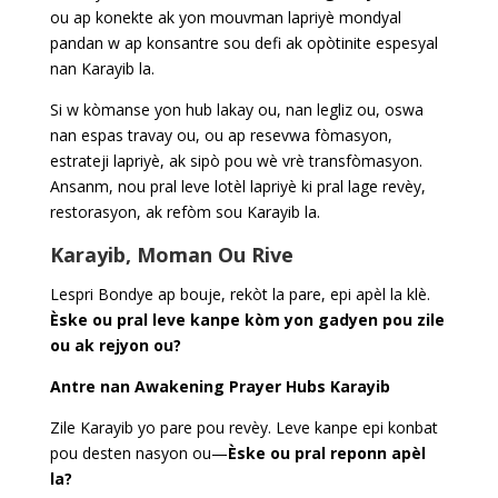
ou ap konekte ak yon mouvman lapriyè mondyal
pandan w ap konsantre sou defi ak opòtinite espesyal
nan Karayib la.
Si w kòmanse yon hub lakay ou, nan legliz ou, oswa
nan espas travay ou, ou ap resevwa fòmasyon,
estrateji lapriyè, ak sipò pou wè vrè transfòmasyon.
Ansanm, nou pral leve lotèl lapriyè ki pral lage revèy,
restorasyon, ak refòm sou Karayib la.
Karayib, Moman Ou Rive
Lespri Bondye ap bouje, rekòt la pare, epi apèl la klè.
Èske ou pral leve kanpe kòm yon gadyen pou zile
ou ak rejyon ou?
Antre nan Awakening Prayer Hubs Karayib
Zile Karayib yo pare pou revèy. Leve kanpe epi konbat
pou desten nasyon ou—
Èske ou pral reponn apèl
la?