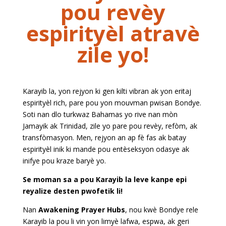
pou revèy
espirityèl atravè
zile yo!
Karayib la, yon rejyon ki gen kilti vibran ak yon eritaj
espirityèl rich, pare pou yon mouvman pwisan Bondye.
Soti nan dlo turkwaz Bahamas yo rive nan mòn
Jamayik ak Trinidad, zile yo pare pou revèy, refòm, ak
transfòmasyon. Men, rejyon an ap fè fas ak batay
espirityèl inik ki mande pou entèseksyon odasye ak
inifye pou kraze baryè yo.
Se moman sa a pou Karayib la leve kanpe epi
reyalize desten pwofetik li!
Nan
Awakening Prayer Hubs
, nou kwè Bondye rele
Karayib la pou li vin yon limyè lafwa, espwa, ak geri