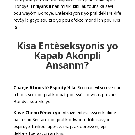
Bondye. Enfliyans li nan mizik, kilti, ak touris ka sèvi
pou wayòm Bondye. Entèseksyonis yo pral deklare dife
revèy la gaye sou zile yo pou afekte mond lan pou Kris
la.
Kisa Entèseksyonis yo
Kapab Akonpli
Ansanm?
Chanje Atmosfè Espirityèl la:
Soti nan vil yo rive nan
ti bouk yo, nou pral konbat pou syèl louvri ak prezans
Bondye sou zile yo.
Kase Chenn Fènwa yo:
Atravè entèseksyon ki dirije
pa Lespri Sen an, nou pral konfwonte fòtifikasyon
espirityèl tankou laperèz, maji, ak opresyon, epi
deklare liberasyon an Kris.