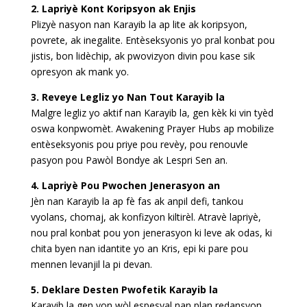
2. Lapriyè Kont Koripsyon ak Enjis
Plizyè nasyon nan Karayib la ap lite ak koripsyon,
povrete, ak inegalite. Entèseksyonis yo pral konbat pou
jistis, bon lidèchip, ak pwovizyon divin pou kase sik
opresyon ak mank yo.
3. Reveye Legliz yo Nan Tout Karayib la
Malgre legliz yo aktif nan Karayib la, gen kèk ki vin tyèd
oswa konpwomèt. Awakening Prayer Hubs ap mobilize
entèseksyonis pou priye pou revèy, pou renouvle
pasyon pou Pawòl Bondye ak Lespri Sen an.
4. Lapriyè Pou Pwochen Jenerasyon an
Jèn nan Karayib la ap fè fas ak anpil defi, tankou
vyolans, chomaj, ak konfizyon kiltirèl. Atravè lapriyè,
nou pral konbat pou yon jenerasyon ki leve ak odas, ki
chita byen nan idantite yo an Kris, epi ki pare pou
mennen levanjil la pi devan.
5. Deklare Desten Pwofetik Karayib la
Karayib la gen yon wòl espesyal nan plan redansyon