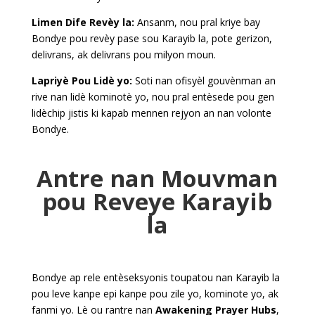
Limen Dife Revèy la:
Ansanm, nou pral kriye bay
Bondye pou revèy pase sou Karayib la, pote gerizon,
delivrans, ak delivrans pou milyon moun.
Lapriyè Pou Lidè yo:
Soti nan ofisyèl gouvènman an
rive nan lidè kominotè yo, nou pral entèsede pou gen
lidèchip jistis ki kapab mennen rejyon an nan volonte
Bondye.
Antre nan Mouvman
pou Reveye Karayib
la
Bondye ap rele entèseksyonis toupatou nan Karayib la
pou leve kanpe epi kanpe pou zile yo, kominote yo, ak
fanmi yo. Lè ou rantre nan
Awakening Prayer Hubs
,