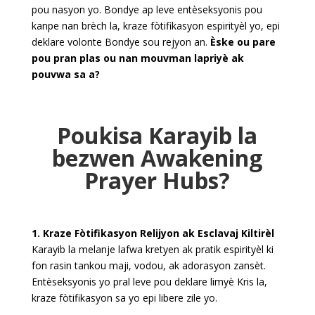
pou nasyon yo. Bondye ap leve entèseksyonis pou
kanpe nan brèch la, kraze fòtifikasyon espirityèl yo, epi
deklare volonte Bondye sou rejyon an.
Èske ou pare
pou pran plas ou nan mouvman lapriyè ak
pouvwa sa a?
Poukisa Karayib la
bezwen Awakening
Prayer Hubs?
1. Kraze Fòtifikasyon Relijyon ak Esclavaj Kiltirèl
Karayib la melanje lafwa kretyen ak pratik espirityèl ki
fon rasin tankou maji, vodou, ak adorasyon zansèt.
Entèseksyonis yo pral leve pou deklare limyè Kris la,
kraze fòtifikasyon sa yo epi libere zile yo.